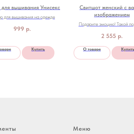
 для вышивания Унисекс
Свитшот женский с в
изображением
р для вышивания на одежде
Подарите эмоцию! Такой п
999
р.
точно не останется не заме
2 555
р.
товаре
Купить
О товаре
Купит
менты
Меню