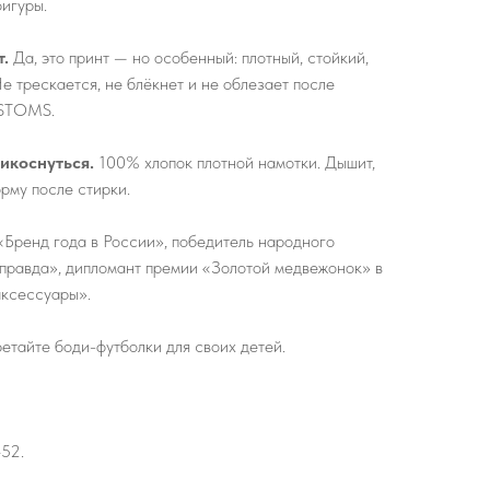
игуры.
т.
Да, это принт — но особенный: плотный, стойкий,
е трескается, не блёкнет и не облезает после
ISTOMS.
рикоснуться.
100% хлопок плотной намотки. Дышит,
орму после стирки.
Бренд года в России», победитель народного
правда», дипломант премии «Золотой медвежонок» в
аксессуары».
тайте боди-футболки для своих детей.
–52.