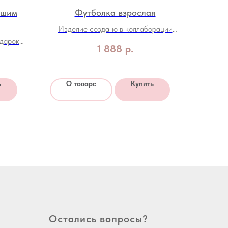
ашим
Футболка взрослая
Изделие создано в коллаборации
одарок
бренда KRISTOMS и
1 888
р.
ченным
благотворительного фонда "Звезда на
ладошке"
ь
О товаре
Купить
Остались вопросы?