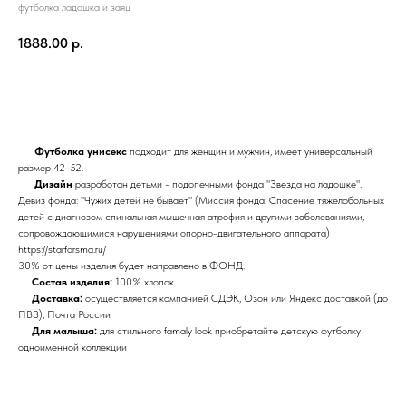
футболка ладошка и заяц
1888.00
р.
Добавить в корзину
Футболка унисекс
подходит для женщин и мужчин, имеет универсальный
размер 42-52.
Дизайн
разработан детьми - подопечными фонда "Звезда на ладошке".
Девиз фонда: "Чужих детей не бывает" (Миссия фонда: Спасение тяжелобольных
детей с диагнозом спинальная мышечная атрофия и другими заболеваниями,
сопровождающимися нарушениями опорно-двигательного аппарата)
https://starforsma.ru/
30% от цены изделия будет направлено в ФОНД.
Состав изделия:
100% хлопок.
Доставка:
осуществляется компанией СДЭК, Озон или Яндекс доставкой (до
ПВЗ), Почта России
Для малыша:
для стильного famaly look приобретайте детскую футболку
одноименной коллекции