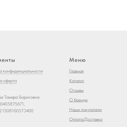
менты
Меню
а конфиденциальности
Главная
а оферта
Каталог
________________
Отзывы
а Тамара Борисовна
О бренде
0405875671,
Наши покупатели
21508100573400
Оплата/Доставка