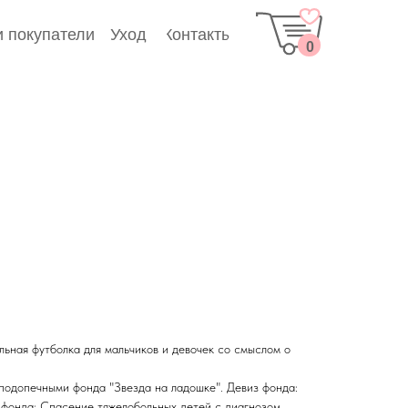
Уход
 покупатели
Контакты
0
льная футболка для мальчиков и девочек со смыслом о
 подопечными фонда "Звезда на ладошке". Девиз фонда:
 фонда: Спасение тяжелобольных детей с диагнозом