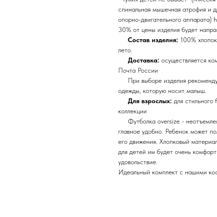
спинальная мышечная атрофия и 
опорно-двигательного аппарата) htt
30% от цены изделия будет напр
Состав изделия:
100% хлопок.
лето.
Доставка:
осуществляется ко
Почта России
При выборе изделия рекомендуе
одежды, которую носит малыш.
Для взрослых:
для стильного 
коллекции
Футболка oversize - неотъемлема
главное удобно. Ребенок может пол
его движения. Хлопковый материал
для детей им будет очень комфорт
удовольствие.
Идеальный комплект с нашими ко