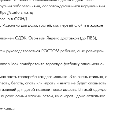
другими заболеваниями, сопровождающимися нарушениями
ps://starforsma.ru/
авлено в ФОНД.
 Идеально для дома, гостей, как первый слой и в жаркое
мпанией СДЭК, Озон или Яндекс доставкой (до ПВЗ),
м руководствоваться РОСТОМ ребенка, а не размером
famaly look приобретайте взрослую футболку одноименной
я часть гардероба каждого малыша. Это очень стильно, а
зать, бегать, спать или играть и ничто не будет сковывать
 изделий для детей позволит коже дышать. В такой одежде
но даже самым жарким летом, ну а играть дома-отдельное
стюмами.