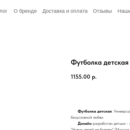
лог
О бренде
Доставка и оплата
Отзывы
Наши
Футболка детская
1155.00
р.
Добавить в корзину
Футболка детская
. Универса
безусловной любви
Дизайн
разработан детьми -
"Чужих детей не бывает" (Миссия