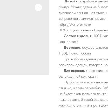
Дизайн
разработан детьм
фонда: "Чужих детей не бывае
диагнозом спинальная мышечн
сопровождающимися нарушени
https://starforsma.ru/
30% от цены изделия будет н
Состав изделия:
100% хлоп
жаркое лето.
Доставка:
осуществляется
ПВЗ), Почта России
При выборе изделия рекоме
размером одежды, которую но
Для взрослых:
для стильно
одноименной коллекции
Футболка oversize - неотъем
стильно, а главное удобно. Реб
не будет сковывать его движе
коже дышать. В такой одежде 
жарким летом, ну а играть дом