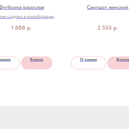
Футболка взрослая
Свитшот женский
ие создано в коллаборации
бренда KRISTOMS и
1 888
р.
2 555
р.
орительного фонда "Звезда на
ладошке"
товаре
Купить
О товаре
Купит