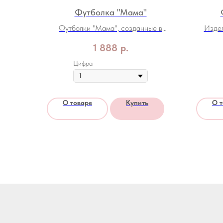
Футболка "Мама"
Футболки "Мама", созданные в
Издел
коллаборации с женской футбольной
1 888
р.
Суперлигой
благотв
Цифра
О товаре
Купить
О 