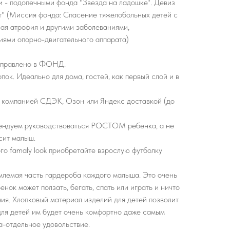
и - подопечными фонда "Звезда на ладошке". Девиз
т" (Миссия фонда: Спасение тяжелобольных детей с
ая атрофия и другими заболеваниями,
ями опорно-двигательного аппарата)
аправлено в ФОНД.
ок. Идеально для дома, гостей, как первый слой и в
 компанией СДЭК, Озон или Яндекс доставкой (до
ндуем руководствоваться РОСТОМ ребенка, а не
сит малыш.
го famaly look приобретайте взрослую футболку
лемая часть гардероба каждого малыша. Это очень
енок может ползать, бегать, спать или играть и ничто
ния. Хлопковый материал изделий для детей позволит
для детей им будет очень комфортно даже самым
а-отдельное удовольствие.