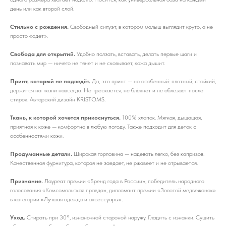
день или как второй слой.
Стильно с рождения.
Свободный силуэт, в котором малыш выглядит круто, а не
просто «одет».
Свобода для открытий.
Удобно ползать, вставать, делать первые шаги и
познавать мир — ничего не тянет и не сковывает, кожа дышит.
Принт, который не подведёт.
Да, это принт — но особенный: плотный, стойкий,
держится на ткани навсегда. Не трескается, не блёкнет и не облезает после
стирок. Авторский дизайн KRISTOMS.
Ткань, к которой хочется прикоснуться.
100% хлопок. Мягкая, дышащая,
приятная к коже — комфортно в любую погоду. Также подходит для деток с
особенностями кожи.
Продуманные детали.
Широкая горловина — надевать легко, без капризов.
Качественная фурнитура, которая не заедает, не ржавеет и не отрывается.
Признание.
Лауреат премии «Бренд года в России», победитель народного
голосования «Комсомольская правда», дипломант премии «Золотой медвежонок»
в категории «Лучшая одежда и аксессуары».
Уход.
Стирать при 30°, изнаночной стороной наружу. Гладить с изнанки. Сушить