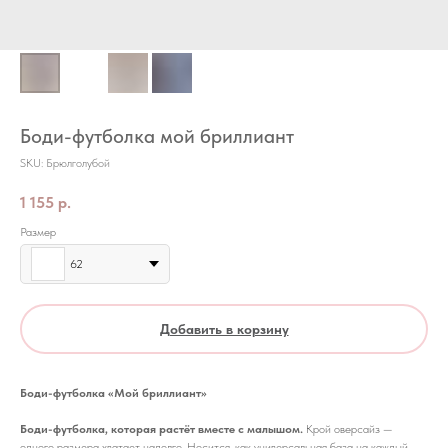
Боди-футболка мой бриллиант
SKU:
Брюлголубой
1 155
р.
Размер
62
Добавить в корзину
Боди-футболка «Мой бриллиант»
Боди-футболка, которая растёт вместе с малышом.
Крой оверсайз —
одного размера хватает надолго. Носится, как универсальная база на каждый